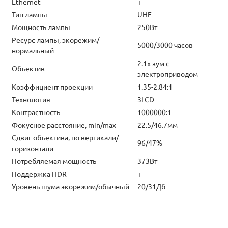
Ethernet
+
Тип лампы
UHE
Мощность лампы
250Вт
Ресурс лампы, экорежим/
5000/3000 часов
нормальный
2.1х зум с
Объектив
электроприводом
Коэффициент проекции
1.35-2.84:1
Технология
3LCD
Контрастность
1000000:1
Фокусное расстояние, min/max
22.5/46.7мм
Сдвиг объектива, по вертикали/
96/47%
горизонтали
Потребляемая мощность
373Вт
Поддержка HDR
+
Уровень шума экорежим/обычный
20/31Дб