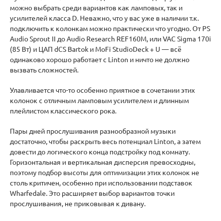
можно выбрать среди вариантов как ламповых, так и
усилителей класса D. Неважно, что у вас уже в наличии т.к.
подключить к колонкам можно практически что угодно. От PS
Audio Sprout II до Audio Research REF160M, или VAC Sigma 170i
(85 Вт) и ЦАП dCS Bartok и MoFi StudioDeck + U — всё
одинаково хорошо работает с Linton и ничто не должно
вызвать сложностей.
Улавливается что-то особенно приятное в сочетании этих
колонок с отличным ламповым усилителем и длинным
плейлистом классического рока.
Пары дней прослушивания разнообразной музыки
достаточно, чтобы раскрыть весь потенциал Linton, а затем
довести до логического конца подстройку под комнату.
Горизонтальная и вертикальная дисперсия превосходны,
поэтому подбор высоты для оптимизации этих колонок не
столь критичен, особенно при использовании подставок
Wharfedale. Это расширяет выбор вариантов точки
прослушивания, не приковывая к дивану.