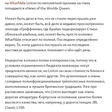
на
Wharfdale
Linton по непонятной причине на глаза
попадаются «News of the World» Queen.
Может быть дело в том, что их стоило переслушать уже
давно, или, может быть, всё дело в недавно просмотренном
эпизоде «Гриффинов», где Брайан терроризирует Стьюи
обложкой альбома, или, может быть, просто колонки
Wharfdale отжигают по полной. Последнее определённо
верно. Те, кому удалось послушать их на последних
выставках аудиотехники, понимают о чём идёт речь.
Недорогие колонки полны компромиссов, потому что в
условиях ограниченного бюджета инженеры могут
предложить немногое, но Linton за свою стоимость близки к
совершенству, как ничто другое. Это аутентичные и очень
солидные полнофункциональные трёхполосные полочники,
выполненные в лучших британских традициях. Уже при
распаковке замечаешь, что Linton выглядят как очень
дорогая аппаратура. Корпусное исполнение заметно более
высокого качества, чем, например, у дорогостоящих JBL
Classic L100.