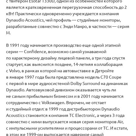
с твитером Esotar T330D, одной из особенностей которого
является кратковременная перегрузочная способность до 2
кВт! Практически одновременно учреждается компания
Dynaudio Acoustics, чей профиль — студийные мониторы,
разработанные совместно с Энди Манро, в частности — серия
М.
В 1991 году начинается производство еще одной этапной
серии — Confidence, возможно самой узнаваемой
по характерному дизайну лицевой панели, а три года спустя
стартует, как выяснится позднее, 14-летняя коллаборация
с Volvo, в рамках которой на автовыставке в Детройте
в январе 1997 года была представлена модель C70 Coupe
с первой в мире аудиосистемой Dolby Surround на динамиках
Dynaudio. Автозвуковой дивизион оказывается чуть ли
не самым прибыльным бизнесом и в 2001 году начинается
сотрудничество с Volkswagen. Впрочем, не отстает
и студийный отдел: в 1999 год дистрибьютором Dynaudio
Acoustics становится компания TC Electronic, а через 3 года
совместно с ними выпускается новая серия мониторов Air,
с импульсными усилителями и процессорами от TC. И кстати,
в этом же 1999-ом выпускается наверное самый