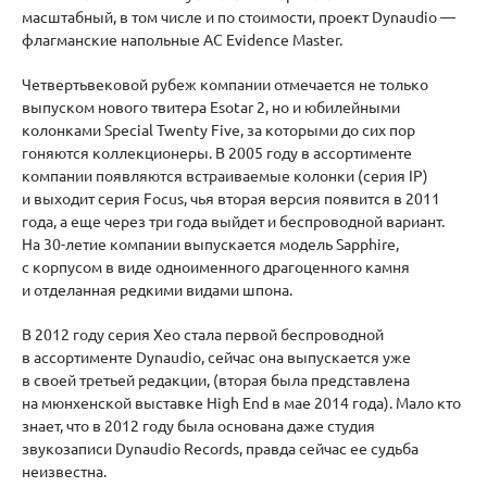
масштабный, в том числе и по стоимости, проект Dynaudio —
флагманские напольные АС Evidence Master.
Четвертьвековой рубеж компании отмечается не только
выпуском нового твитера Esotar 2, но и юбилейными
колонками Special Twenty Five, за которыми до сих пор
гоняются коллекционеры. В 2005 году в ассортименте
компании появляются встраиваемые колонки (серия IP)
и выходит серия Focus, чья вторая версия появится в 2011
года, а еще через три года выйдет и беспроводной вариант.
На 30-летие компании выпускается модель Sapphire,
с корпусом в виде одноименного драгоценного камня
и отделанная редкими видами шпона.
В 2012 году серия Xeo стала первой беспроводной
в ассортименте Dynaudio, сейчас она выпускается уже
в своей третьей редакции, (вторая была представлена
на мюнхенской выставке High End в мае 2014 года). Мало кто
знает, что в 2012 году была основана даже студия
звукозаписи Dynaudio Records, правда сейчас ее судьба
неизвестна.