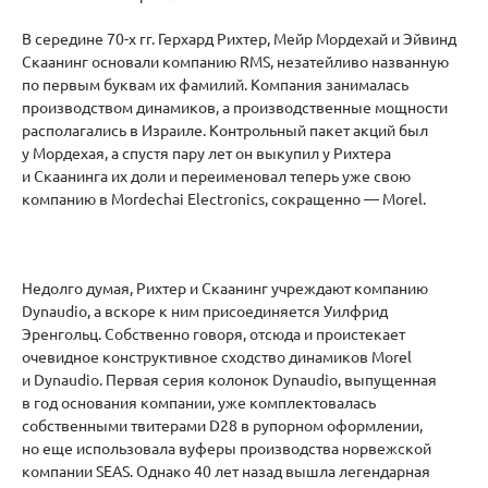
В середине 70-х гг. Герхард Рихтер, Мейр Мордехай и Эйвинд
Скаанинг основали компанию RMS, незатейливо названную
по первым буквам их фамилий. Компания занималась
производством динамиков, а производственные мощности
располагались в Израиле. Контрольный пакет акций был
у Мордехая, а спустя пару лет он выкупил у Рихтера
и Скаанинга их доли и переименовал теперь уже свою
компанию в Mordechai Electronics, сокращенно — Morel.
Недолго думая, Рихтер и Скаанинг учреждают компанию
Dynaudio, а вскоре к ним присоединяется Уилфрид
Эренгольц. Собственно говоря, отсюда и проистекает
очевидное конструктивное сходство динамиков Morel
и Dynaudio. Первая серия колонок Dynaudio, выпущенная
в год основания компании, уже комплектовалась
собственными твитерами D28 в рупорном оформлении,
но еще использовала вуферы производства норвежской
компании SEAS. Однако 40 лет назад вышла легендарная