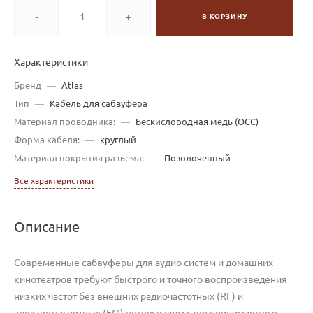
-
+
В КОРЗИНУ
Характеристики
Бренд
—
Atlas
Тип
—
Кабель для сабвуфера
Материал проводника:
—
Беcкислородная медь (OCC)
Форма кабеля:
—
круглый
Материал покрытия разъема:
—
Позолоченный
Все характеристики
Описание
Современные сабвуферы для аудио систем и домашних
кинотеатров требуют быстрого и точного воспроизведения
низких частот без внешних радиочастотных (RF) и
электромагнитных (EM) помех и шума, воспринимаемого